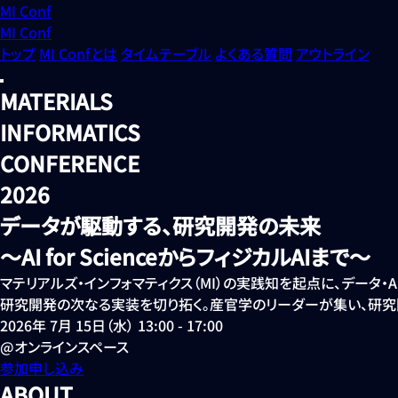
MI Conf
MI Conf
トップ
MI Confとは
タイムテーブル
よくある質問
アウトライン
M
A
T
E
R
I
A
L
S
I
N
F
O
R
M
A
T
I
C
S
C
O
N
F
E
R
E
N
C
E
2
0
2
6
データが駆動する、研究開発の未来
〜AI for ScienceからフィジカルAIまで〜
マテリアルズ・インフォマティクス（MI）の実践知を起点に、データ・A
研究開発の次なる実装を切り拓く。産官学のリーダーが集い、研究
2026
年
7
月
15
日（水）
13:00 - 17:00
@
オンラインスペース
参加申し込み
A
B
O
U
T