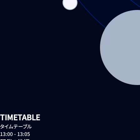
T
I
M
E
T
A
B
L
E
タイムテーブル
13:00 - 13:05