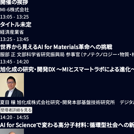
開催の挨拶
MI-6株式会社
13:05 - 13:25
タイトル未定
経済産業省
13:25 - 13:45
世界から見えるAI for Materials革命への挑戦
服部 正
文部科学省
研究振興局 参事官（ナノテクノロジー・物質・
13:45 - 14:20
旭化成の研究・開発DX ～MIとスマートラボによる進化
夏目 穣
旭化成株式会社
研究・開発本部基盤技術研究所 デジタ
登壇者詳細を見る
14:20 - 14:55
AI for Scienceで変わる高分子材料：循環型社会へ