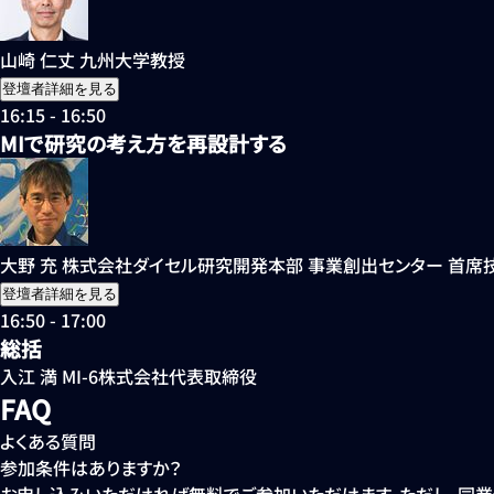
山崎 仁丈
九州大学
教授
登壇者詳細を見る
16:15 - 16:50
MIで研究の考え方を再設計する
大野 充
株式会社ダイセル
研究開発本部 事業創出センター 首席
登壇者詳細を見る
16:50 - 17:00
総括
入江 満
MI-6株式会社
代表取締役
FAQ
よくある質問
参加条件はありますか？